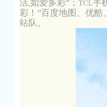
活
如爱多彩”；
手
,
TCL
彩！”百度地图、优酷
站队。