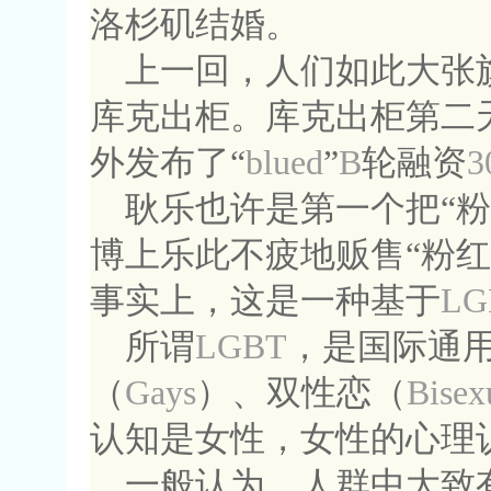
洛杉矶结婚。
上一回，人们如此大张
库克出柜。库克出柜第二
外发布了“
blued
”
B
轮融资
3
耿乐也许是第一个把“粉
博上乐此不疲地贩售“粉红
事实上，这是一种基于
LG
所谓
LGBT
，是国际通
（
Gays
）、双性恋（
Bisex
认知是女性，女性的心理
一般认为，人群中大致