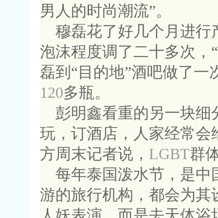
男人的时尚潮流”。
穆磊花了好几个月进行
泡沫程度调了二十多次，
磊到“目的地”酒吧做了一
120
多瓶。
彭明鑫看重的另一块细
玩，订酒店，人家经常会
方周末记者说，
LGBT
群
每年泰国泼水节，是中
游的旅行机构，都会为其
人妖表演，而是去天体浴