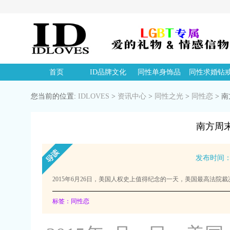
首页
ID品牌文化
同性单身饰品
同性求婚钻
您当前的位置:
IDLOVES
>
资讯中心
>
同性之光
>
同性恋
>
南
南方周
发布时间：20
2015年6月26日，美国人权史上值得纪念的一天，美国最高法院
标签：同性恋