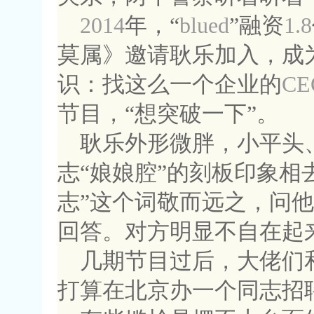
2014
年，“
blued
”融资
1.8
莫属》邀请耿乐加入，成
识：找这么一个企业的
CE
节目，“想突破一下”。
耿乐外形微胖，小平头
志“娘娘腔”的刻板印象相
志”这个词敬而远之，问他
回答。对方明显不自在起
几期节目过后，大佬们
打算在北京办一个同志招