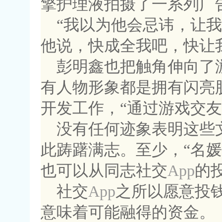
擎护理液拍摄了一系列广
“我以为他会忌讳，让
他说，快成全我吧，快让
彭明鑫也把触角伸向了
有人物形象都是拥有闪亮
开发工作，“通过游戏交友
没有任何迹象表明这些
此踌躇满志。至少，“名
也可以从同志社交
App
的
社交
App
之所以愿意投
意味着可能融得的资金。