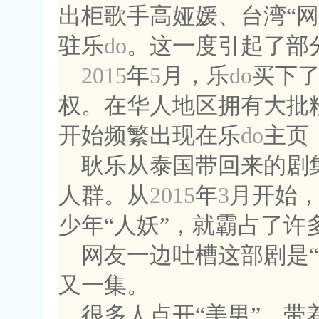
出柜歌手高娅媛、台湾“网
驻乐
do
。这一度引起了部
2015
年
5
月，乐
do
买下
权。在华人地区拥有大批
开始频繁出现在乐
do
主页
耿乐从泰国带回来的剧
人群。从
2015
年
3
月开始
少年“人妖”，就霸占了
网友一边吐槽这部剧是
又一集。
很多人点开“美男”，