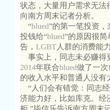
状态，大量用户需求无法
向南方周末记者分析。
“
blued
”的第一笔投资
投钱给“
blued
”的原因很简
告，
LGBT
人群的消费能
事实上，同志未必赚得
2014
年联合
blued
做了一次
的收入水平和普通人没有
“人们会有错觉：同志
济能力好，比如库克。经
柜
,
”毕信乐告诉南方周末