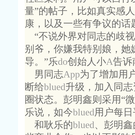
量”的帖子，比如真实感
康，以及一些有争议的话
“不说外界对同志的歧
别爷，你嫌我特别娘，她
导。”乐
do
创始人小
A
告诉
男同志
App
为了增加用
断给
blued
升级，加入同志
圈状态。彭明鑫则采用“
乐说，如今
blued
用户每日
和耿乐的
blued
、彭明鑫