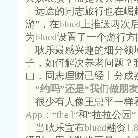
远途的同志旅行也在崛
游”，在
blued
上推送两次
为
blued
设置了一个游行方
耿乐最感兴趣的细分领
子，如何解决养老问题？
山，同志理财已经十分成
“约吗”还是“我们做朋友
很少有人像王忠平一样
App
：“
the l
”和“拉拉公园”
当耿乐宣布
blued
融资
1.