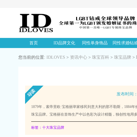
首页
ID品牌文化
同性单身饰品
同性求婚钻
您当前的位置:
IDLOVES
>
资讯中心
>
珠宝百科
>
珠宝品牌
>
发布时间：20
1879年，索帝里欧·宝格丽举家移民到意大利的那不勒斯，18
珠宝品牌。宝格丽在首饰生产中以色彩为设计精髓，独创性地用
标签：十大珠宝品牌