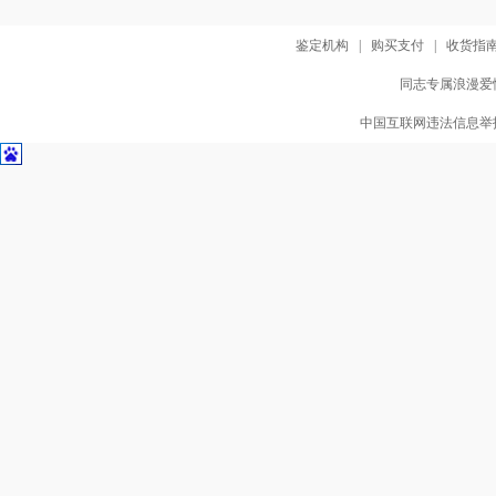
鉴定机构
|
购买支付
|
收货指
同志专属浪漫爱情
中国互联网违法信息举报