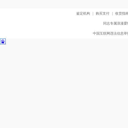
鉴定机构
|
购买支付
|
收货指
同志专属浪漫爱情
中国互联网违法信息举报