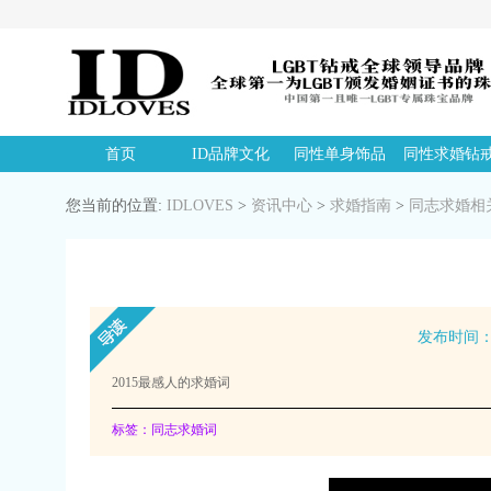
首页
ID品牌文化
同性单身饰品
同性求婚钻
您当前的位置:
IDLOVES
>
资讯中心
>
求婚指南
>
同志求婚相
发布时间：20
2015最感人的求婚词
标签：同志求婚词