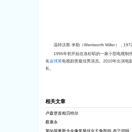
温特沃斯·米勒（Wentworth Miller），1
1995年初开始在洛杉矶的一家小型电视制
名
电视剧类最佳男演员。2010年出演电
金球奖
长。
相关文章
卢森堡首相贝特尔
蔡康永
第86届奥斯卡金像奖最佳女主角凯特·布兰切特