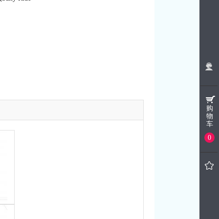
购
物
车
0