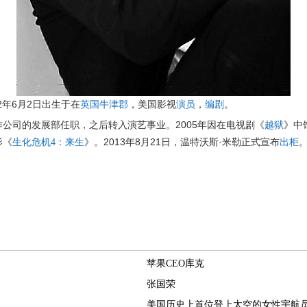
972年6月2日出生于在
，美国影视
，
。
英国
牛津郡
演员
编剧
作公司的发展部任职，之后转入演艺事业。2005年因在电视剧《
》中
越狱
影《
》。2013年8月21日，温特沃斯·米勒正式宣布
。
生化危机4：来生
出柜
苹果CEO库克
张国荣
美国历史上首位登上太空的女性宇航员Sall