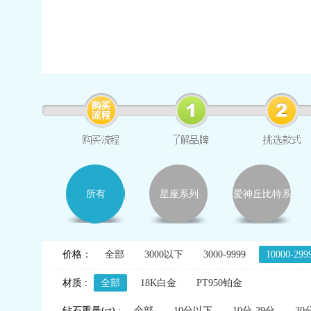
所有
星座系列
爱神丘比特系
列
价格：
全部
3000以下
3000-9999
10000-299
材质 :
全部
18K白金
PT950铂金
钻石重量(ct) :
全部
10分以下
10分-29分
30