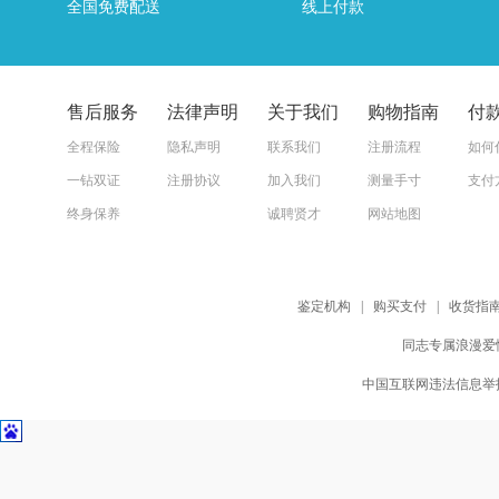
全国免费配送
线上付款
售后服务
法律声明
关于我们
购物指南
付
全程保险
隐私声明
联系我们
注册流程
如何
一钻双证
注册协议
加入我们
测量手寸
支付
终身保养
诚聘贤才
网站地图
鉴定机构
|
购买支付
|
收货指
同志专属浪漫爱情
中国互联网违法信息举报