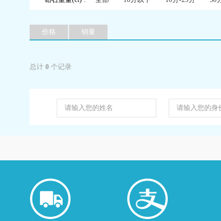
价格
销量
总计
0
个记录