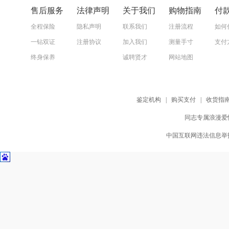
售后服务
法律声明
关于我们
购物指南
付
全程保险
隐私声明
联系我们
注册流程
如何
一钻双证
注册协议
加入我们
测量手寸
支付
终身保养
诚聘贤才
网站地图
鉴定机构
|
购买支付
|
收货指
同志专属浪漫爱情
中国互联网违法信息举报