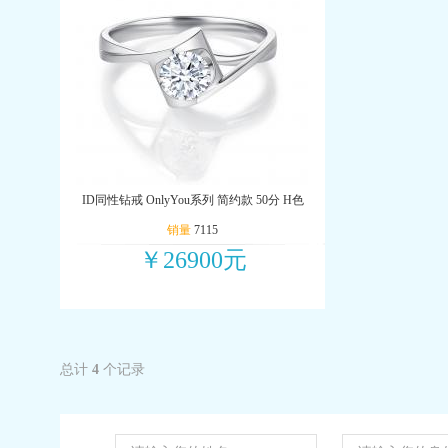
ID同性钻戒 OnlyYou系列 简约款 50分 H色
销量
7115
￥26900元
总计
4
个记录