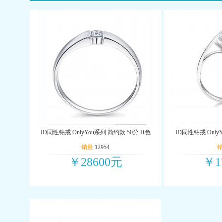
ID同性钻戒 OnlyYou系列 简约款 50分 H色
ID同性钻戒 Only
销量
12954
￥28600元
￥1