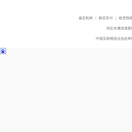
鉴定机构
|
购买支付
|
收货指
同志专属浪漫爱情
中国互联网违法信息举报