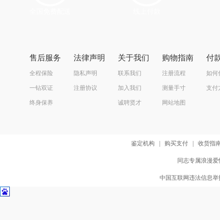
全国免费配送
线上付款
售后服务
法律声明
关于我们
购物指南
付
全程保险
隐私声明
联系我们
注册流程
如何
一钻双证
注册协议
加入我们
测量手寸
支付
终身保养
诚聘贤才
网站地图
鉴定机构
|
购买支付
|
收货指
同志专属浪漫爱情
中国互联网违法信息举报