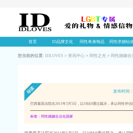
首页
ID品牌文化
同性单身饰品
同性求婚钻
您当前的位置:
IDLOVES
>
资讯中心
>
同性之光
>
同性婚姻合
发布时间：20
巴西最高法院在2011年5月5日，以10比0通过裁决，承认同性伴
标签：同性婚姻合法化国家