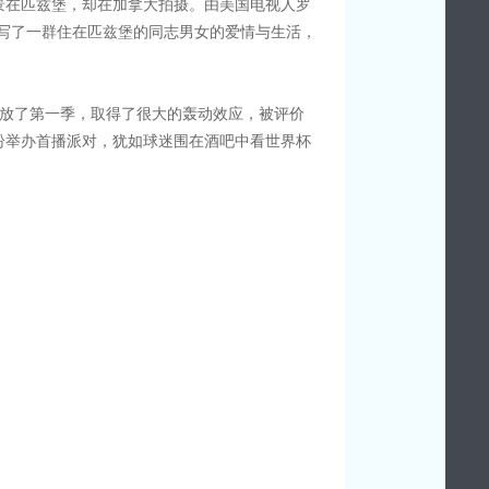
故事背景在匹兹堡，却在加拿大拍摄。由美国电视人罗
）任顾问。描写了一群住在匹兹堡的同志男女的爱情与生活，
e播放了第一季，取得了很大的轰动效应，被评价
纷纷举办首播派对，犹如球迷围在酒吧中看世界杯