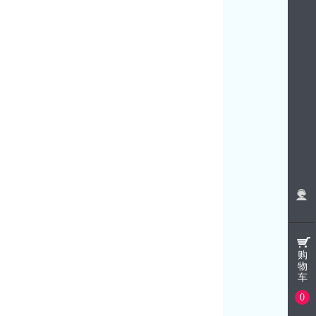
购
物
车
0