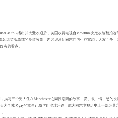
eer as folk播出并大受欢迎后，美国收费电视台showtime决定改编翻
不再单单延续英版单纯的爱情故事，内容涉及到同志们的生存状态，人权斗争
好奇的看点。
剧，描写三个男人住在Manchester之同性恋圈的故事，爱、恨、情、
长为全城名gay的故事让粉丝们津津乐道，成为同志电视历史上一部经典
市》。