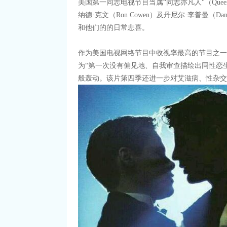
美国第一同志电视节目当属“同志亦凡人"（Que
纳德·克文（Ron Cowen）及丹尼尔·李普曼（Da
和他们的的日常悲喜。
作为美国电视网络节目中收视率最高的节目之一，“
为“第一次没有偏见地、自我审查描绘出同性恋生
般轰动。该片第四季还进一步对艾滋病、性杂交