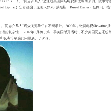
er as Folk）了。“同志亦凡人"是通过英国同名电视剧改编而来的。
niel Lipman）负责改编，原创人罗素· 戴维斯（Russel Davies
同志亦凡人"观众浏览量仍在不断攀升。2000年，缴费电视Showtim
活的复杂性"；2002年1月初，第二季美国版开播时，不少美国同志吧
和吸毒等敏感的问题展开了讨论。