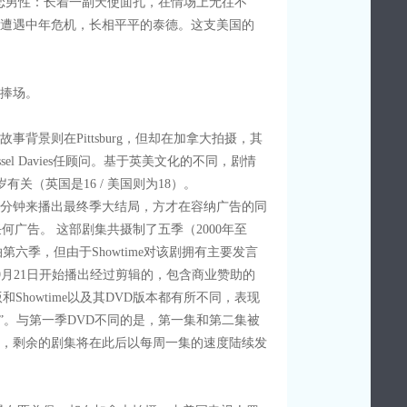
同性恋男性：长着一副天使面孔，在情场上无往不
遭遇中年危机，长相平平的泰德。这支美国的
捧场。
事背景则在Pittsburg，但却在加拿大拍摄，其
Russel Davies任顾问。基于英美文化的不同，剧情
关（英国是16 / 美国则为18）。
时70分钟来播出最终季大结局，方才在容纳广告的同
任何广告。 这部剧集共摄制了五季（2000年至
过投拍第六季，但由于Showtime对该剧拥有主要发言
6年9月21日开始播出经过剪辑的，包含商业赞助的
Showtime以及其DVD版本都有所不同，表现
time出品”。与第一季DVD不同的是，第一集和第二集被
布，剩余的剧集将在此后以每周一集的速度陆续发