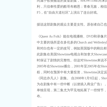
同属于收费频道的黄金剧集，SHOWTIME向
利，只信奉性爱的酷哥布赖恩；青春无敌，相信
F5，在“自由大道社区”上演出了连台好戏。
据说这部剧集的观众主要是女性。原创者自己也
《Queer As Folk》能在电视播映、DV
中主要的场所是在多伦多的Church and Welles
和对白也有一定的改写，例如英国版中的刚出柜少年J
此剧集在美国Showtime电视台和加拿大Sh
时保证了剧情的完整性。但这对Showtime来说
2005年在Showtime播出，2001年至2005
权，同时在预算中有大量投资，Showtime决定
《同志亦凡人》剧集。 自2008年1月9日起，S
为在剧集中有一些中断（以便插入商业广告），并且以“Sho
单独呈现，第二集尤为罕见地拓展了一些情节，
布。