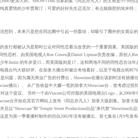
来比HBO更加大胆。SHOWTIME当家剧集《同志亦凡人》的主角是5个
纯真爱情的少年贾斯汀；可爱的好好先生迈克尔；有点娘娘腔的埃米特；
没想到，本来只是想在同志圈中引起一些轰动，却吸引了圈外的女观众的
D和录像片的发行都被认为是那时公众对同性恋看法改变的一个重要因素。美国版的故
ley同性恋村。由美国电视人Ron Cowen及Daniel Lipman负责改编，原创人
ustin 的年岁是15，而美国版则是17，这和两地不同的同性恋合法年岁有
owcase电视台均大获好评。在加拿大播出时被出奇地看好，以至于电视台耗
不是问题，因为属无商业广告的付费台，Showtime在播出该剧时没有插播
年在Showcase播出）。 从广告收益中大赚一笔的加拿大Showcase台，曾考虑
反对这个提议。 另外一个由Viacom公司控股的美国电视台Logo，从200
howcase台开始在其官方网站上发布《同志亦凡人》加拿大版剧集。加拿大版和
wcase”和“Temple Street Productions出品”来代替“Show
这是为第一季重播时制作的但自2002年没有被播出。首七集在1月9号发