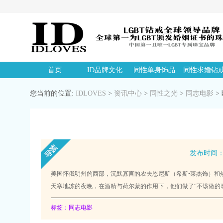
首页
ID品牌文化
同性单身饰品
同性求婚钻
您当前的位置:
IDLOVES
>
资讯中心
>
同性之光
>
同志电影
>
发布时间：20
美国怀俄明州的西部，沉默寡言的农夫恩尼斯（希斯•莱杰饰）和
天寒地冻的夜晚，在酒精与荷尔蒙的作用下，他们做了“不该做的
标签：同志电影