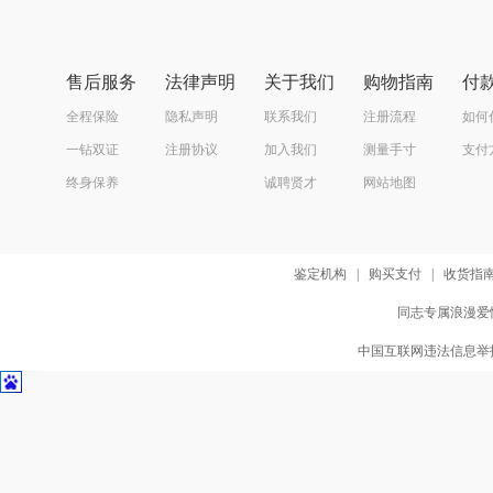
售后服务
法律声明
关于我们
购物指南
付
全程保险
隐私声明
联系我们
注册流程
如何
一钻双证
注册协议
加入我们
测量手寸
支付
终身保养
诚聘贤才
网站地图
鉴定机构
|
购买支付
|
收货指
同志专属浪漫爱情
中国互联网违法信息举报