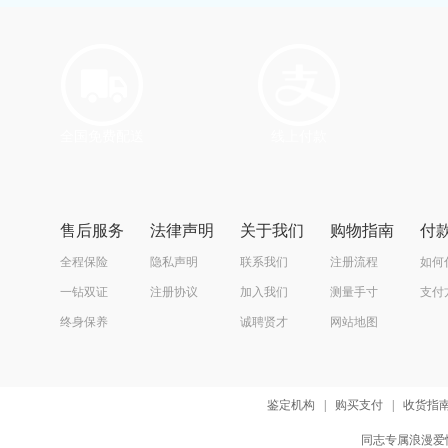
全国免费配送
线上付款
售后服务
法律声明
关于我们
购物指南
付
全程保险
隐私声明
联系我们
注册流程
如何
一钻双证
注册协议
加入我们
测量手寸
支付
终身保养
诚聘贤才
网站地图
鉴定机构
|
购买支付
|
收货指
同志专属浪漫爱情