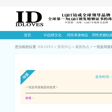
首页
ID品牌文化
同性单身饰品
同性求婚钻
您当前的位置:
IDLOVES
>
资讯中心
>
最新热点
>
一切反同派
发布时间：20
一切反同派都是纸老虎！
标签：