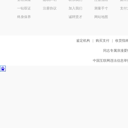
一钻双证
注册协议
加入我们
测量手寸
支付
终身保养
诚聘贤才
网站地图
鉴定机构
|
购买支付
|
收货指
同志专属浪漫爱情
中国互联网违法信息举报