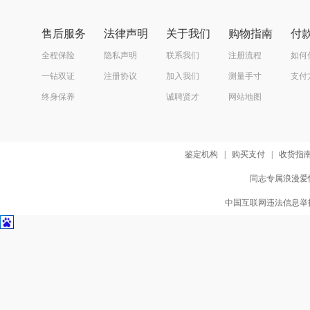
售后服务
法律声明
关于我们
购物指南
付
全程保险
隐私声明
联系我们
注册流程
如何
一钻双证
注册协议
加入我们
测量手寸
支付
终身保养
诚聘贤才
网站地图
鉴定机构
|
购买支付
|
收货指
同志专属浪漫爱情
中国互联网违法信息举报