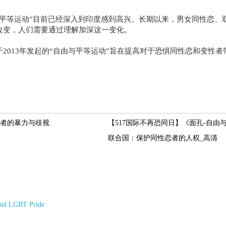
等运动”目前已经深入到印度感到高兴。长期以来，男女同性恋、
改变，人们需要通过理解加深这一变化。
013年发起的“自由与平等运动”旨在提高对于恐惧同性恋和变性者
。
者的暴力与歧视
【517国际不再恐同日】《面孔-自由
联合国：保护同性恋者的人权_高清
and LGBT Pride