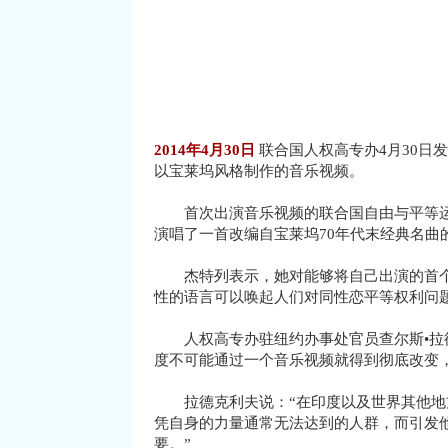
2014年4月30日
联合国人权高专办4月30
以宝莱坞风格制作的音乐视频。
首次出演音乐视频的联合国自由与平等运动“平等斗
演唱了一首改编自宝莱坞70年代末经典名曲
杰特列表示，她对能够将自己出演的首个音
性的语言可以唤起人们对同性恋平等权利问
人权高专办驻纽约办事处官员查尔斯•拉德克利夫
度不可能通过一个音乐视频就得到彻底改变
拉德克利夫说：“在印度以及世界其他地方
凭自身的力量通常无法达到的人群，而引发
要。”