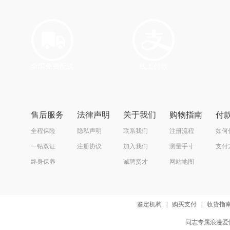
全国免费配送
线上付款
售后服务
法律声明
关于我们
购物指南
付
全程保险
隐私声明
联系我们
注册流程
如何
一钻双证
注册协议
加入我们
测量手寸
支付
终身保养
诚聘贤才
网站地图
鉴定机构
|
购买支付
|
收货指
同志专属浪漫爱情