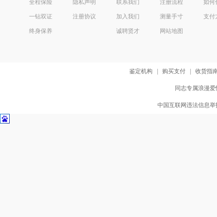
全程保险
隐私声明
联系我们
注册流程
如何
一钻双证
注册协议
加入我们
测量手寸
支付
终身保养
诚聘贤才
网站地图
鉴定机构
|
购买支付
|
收货指
同志专属浪漫爱情
中国互联网违法信息举报