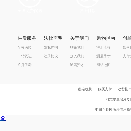
全国免费配送
线上付款
售后服务
法律声明
关于我们
购物指南
付
全程保险
隐私声明
联系我们
注册流程
如何
一钻双证
注册协议
加入我们
测量手寸
支付
终身保养
诚聘贤才
网站地图
鉴定机构
|
购买支付
|
收货指
同志专属浪漫爱情
中国互联网违法信息举报