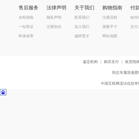
售后服务
法律声明
关于我们
购物指南
付
全程保险
隐私声明
联系我们
注册流程
如何
一钻双证
注册协议
加入我们
测量手寸
支付
终身保养
诚聘贤才
网站地图
鉴定机构
|
购买支付
|
收货指
同志专属浪漫爱情
中国互联网违法信息举报