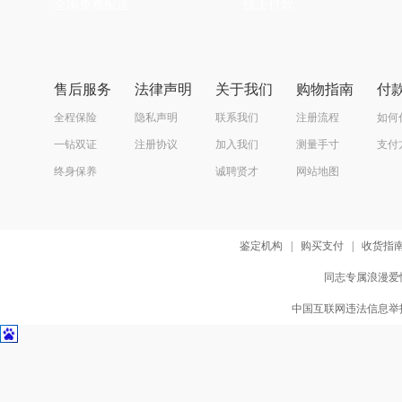
全国免费配送
线上付款
售后服务
法律声明
关于我们
购物指南
付
全程保险
隐私声明
联系我们
注册流程
如何
一钻双证
注册协议
加入我们
测量手寸
支付
终身保养
诚聘贤才
网站地图
鉴定机构
|
购买支付
|
收货指
同志专属浪漫爱情
中国互联网违法信息举报