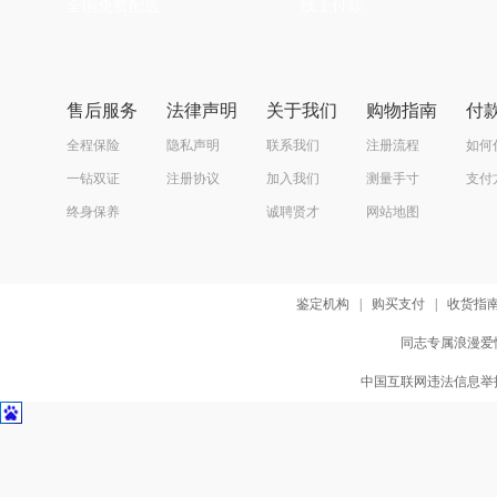
全国免费配送
线上付款
售后服务
法律声明
关于我们
购物指南
付
全程保险
隐私声明
联系我们
注册流程
如何
一钻双证
注册协议
加入我们
测量手寸
支付
终身保养
诚聘贤才
网站地图
鉴定机构
|
购买支付
|
收货指
同志专属浪漫爱情
中国互联网违法信息举报