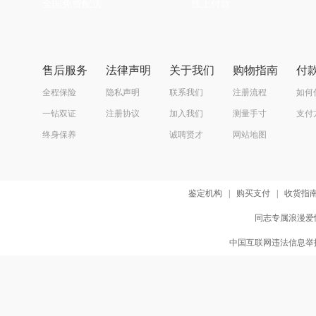
全国免费配送
线上付款
售后服务
法律声明
关于我们
购物指南
付
全程保险
隐私声明
联系我们
注册流程
如何
一钻双证
注册协议
加入我们
测量手寸
支付
终身保养
诚聘贤才
网站地图
鉴定机构
|
购买支付
|
收货指
同志专属浪漫爱情
中国互联网违法信息举报