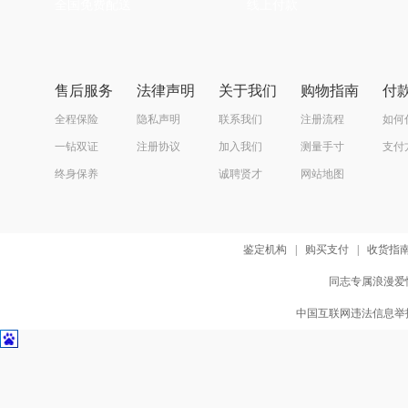
全国免费配送
线上付款
售后服务
法律声明
关于我们
购物指南
付
全程保险
隐私声明
联系我们
注册流程
如何
一钻双证
注册协议
加入我们
测量手寸
支付
终身保养
诚聘贤才
网站地图
鉴定机构
|
购买支付
|
收货指
同志专属浪漫爱情
中国互联网违法信息举报