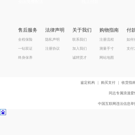
全国免费配送
线上付款
售后服务
法律声明
关于我们
购物指南
付
全程保险
隐私声明
联系我们
注册流程
如何
一钻双证
注册协议
加入我们
测量手寸
支付
终身保养
诚聘贤才
网站地图
鉴定机构
|
购买支付
|
收货指
同志专属浪漫爱情
中国互联网违法信息举报