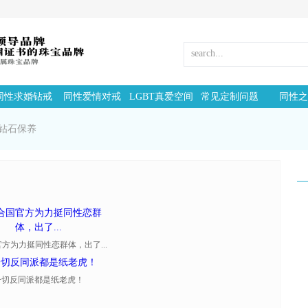
同性求婚钻戒
同性爱情对戒
LGBT真爱空间
常见定制问题
同性之
钻石保养
方为力挺同性恋群体，出了...
一切反同派都是纸老虎！