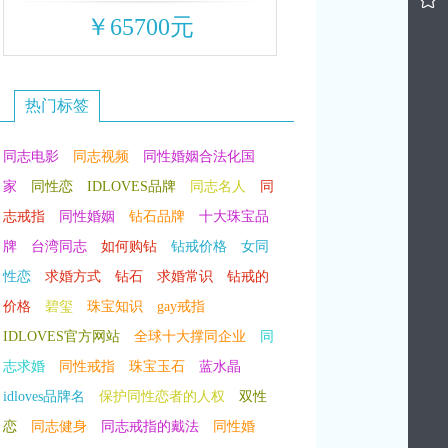
￥65700元
热门标签
同志电影
同志视频
同性婚姻合法化国
家
同性恋
IDLOVES品牌
同志名人
同
志戒指
同性婚姻
钻石品牌
十大珠宝品
牌
台湾同志
如何购钻
钻戒价格
女同
性恋
求婚方式
钻石
求婚常识
钻戒的
价格
碧玺
珠宝知识
gay戒指
IDLOVES官方网站
全球十大撑同企业
同
志求婚
同性戒指
珠宝玉石
蓝水晶
idloves品牌名
保护同性恋者的人权
双性
恋
同志健身
同志戒指的戴法
同性婚