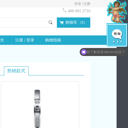
登录
|
注册
400 091 2710
购物车（
0
）
光
注册 | 登录
购物指南
想了解更多idloves信息？
热销款式