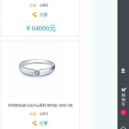
销量
13893
￥64000元
购
物
车
ID同性钻戒 OnlyYou系列 简约款 100分 J色
0
销量
12972