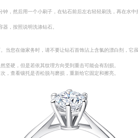
0分钟，然后用一个小刷子，在钻石前后左右轻轻刷洗，再在水中
容器，按照说明洗涤钻石。
石。当您在做家务时，请不要让钻石首饰沾上含氯的漂白剂，它
虽然坚硬，但是若依其纹理方向受到重击可能会有刮损。
一次，查看镶托是否松脱与磨损，重新给它固定和擦亮。