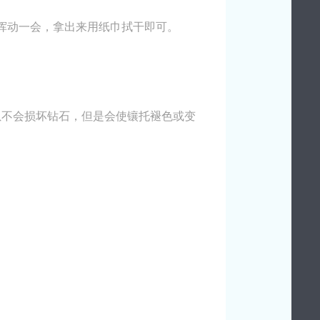
挥动一会，拿出来用纸巾拭干即可。
虽不会损坏钻石，但是会使镶托褪色或变