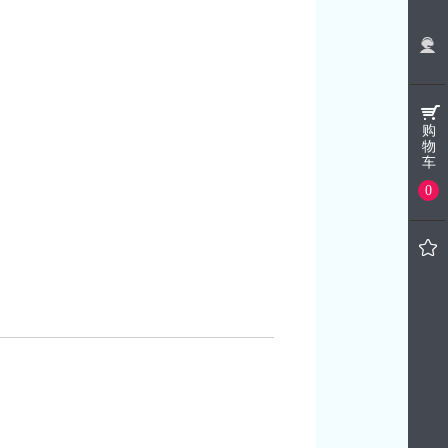
购
物
车
0