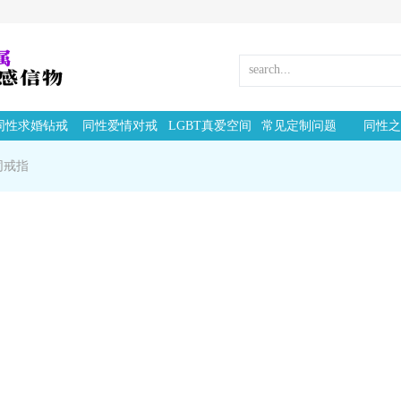
同性求婚钻戒
同性爱情对戒
LGBT真爱空间
常见定制问题
同性之
同戒指