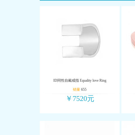
ID同性自戴戒指 Equality love Ring
销量
655
￥7520元