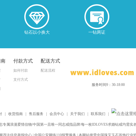
钻石以小换大
一钻两证
指南
付款方式
配送方式
程
如何付款
配送流程
寸
支付方式
服务时间9：30-18:00
图
付
|
收货指南
|
售后服务
|
会员中心
|
关于我们
|
联系我们
|
志专属浪漫爱情信物/中国第一且唯一同志戒指品牌/每一枚IDLOVES求婚钻戒均需实
网违法信息举报中心 | 中国公安网络110报警服务 | 本网站接受中国珠宝玉石首饰行业