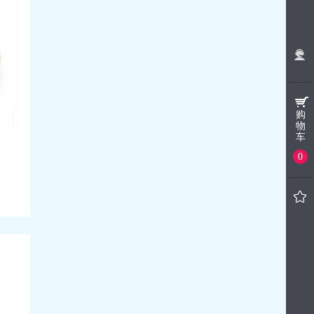
购
物
车
0