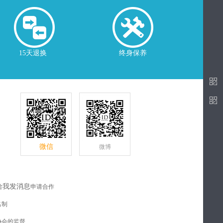
15天退换
终身保养
微信
微博
申请合作
名制
协会的监督