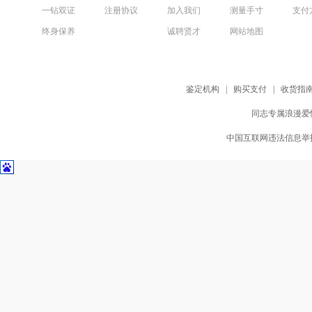
一钻双证
注册协议
加入我们
测量手寸
支付
终身保养
诚聘贤才
网站地图
鉴定机构
|
购买支付
|
收货指
同志专属浪漫爱情
中国互联网违法信息举报