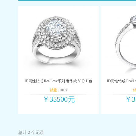
ID同性钻戒 RealLove系列 奢华款 50分 H色
ID同性钻戒 RealL
销量
10105
￥35500元
￥3
总计
2
个记录