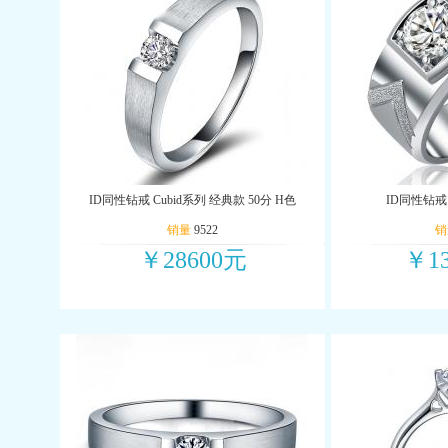
ID同性钻戒 Cubid系列 经典款 50分 H色
ID同性钻戒 
销量
9522
销
￥28600元
￥1