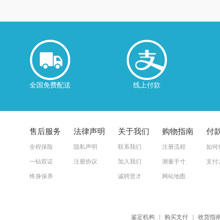
全国免费配送
线上付款
售后服务
法律声明
关于我们
购物指南
付
全程保险
隐私声明
联系我们
注册流程
如何
一钻双证
注册协议
加入我们
测量手寸
支付
终身保养
诚聘贤才
网站地图
鉴定机构
|
购买支付
|
收货指