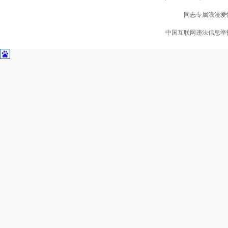
同志专属浪漫爱情
中国互联网违法信息举报