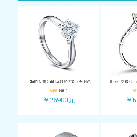
ID同性钻戒 Cubid系列 简约款 50分 H色
ID同性钻戒 Cubi
销量
10812
销
￥26900元
￥6