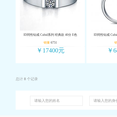
ID同性钻戒 Cubid系列 经典款 40分 E色
ID同性钻戒 Cubi
销量
6751
￥17400元
￥6
总计
8
个记录