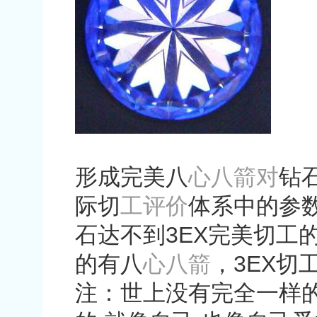
形成完美八
心八箭对
钻
际切
工评价
体系中的参
石达不到
3EX
完美切工
的有八
心八箭
，
3EX
切
注：世上没有完全一样