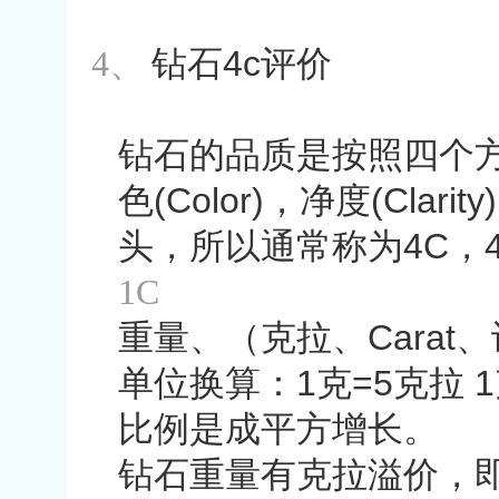
4、
钻石
4c
评价
钻石的品质是按照四个
色
(Color)
，净度
(Clarity)
头，所以通常称为
4C
，
1C
重量、（克拉、
Carat
、
单位换算：
1
克
=5
克拉
1
比例是成平方增长。
钻石重量有克拉溢价，