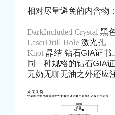
相对尽量避免的内含物
DarkIncluded
Crystal
黑
LaserDrill
Hole
激光孔
Knot
晶结
钻石
GIA
证书
同一种规格的钻石
GIA
无奶无
咖
无油之外还应