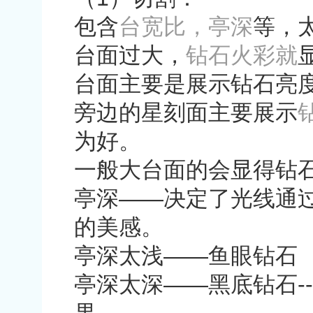
包含
台宽比，亭深
等，
台面过大，
钻石火彩就
台面主要是展示钻石亮
旁边的星刻面主要展示
为好。
一般大台面的会显得钻
亭深
——
决定了光线通
的美感。
亭深太浅
——
鱼眼钻石
亭深太深
——
黑底钻石
--