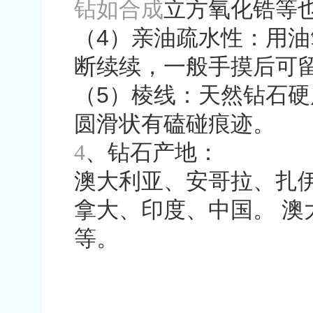
钻如合成
立方氧化锆等
（
4
）亲油疏水性：用油
断续续，一般手摸后可
（
5
）棱线：天然钻石硬
圆滑状有磕碰痕迹。
4
、钻石产地：
澳大利亚、安哥拉、扎
拿大、印度、中国。
澳
等。