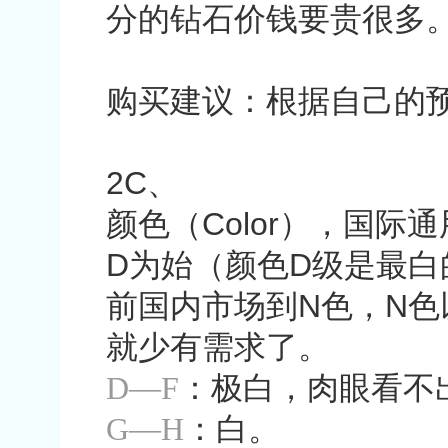
分的钻石价钱要贵很多
购买建议：根据自己的
2C
、
颜色（
Color
），国际通
D
为始（颜色
D
级是最白
前国内市场到
N
色，
N
色
就少有需求了。
D—F
：极白，肉眼看不
G—H
：白。