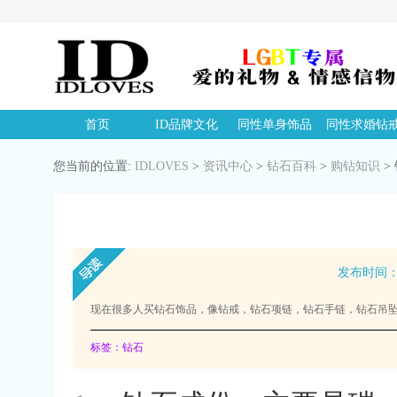
首页
ID品牌文化
同性单身饰品
同性求婚钻
您当前的位置:
IDLOVES
>
资讯中心
>
钻石百科
>
购钻知识
>
发布时间：20
现在很多人买钻石饰品，像钻戒，钻石项链，钻石手链，钻石吊
标签：钻石