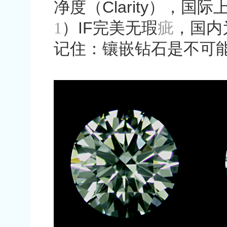
净度（
Clarity
），国际
1
）
IF
完美无瑕
疵
，国内
记住：镶嵌钻石是不可