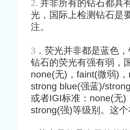
2.
并非所有的钻石都具
光，国际上检测钻石是
注。
3
．荧光并非都是蓝色，
钻石的荧光有强有弱，
none(
无
)
，
faint(
微弱
)
，
strong blue(
强蓝
)/stron
或者
IGI
标准：
none(
无
)
strong(
强
)
等级别。这个