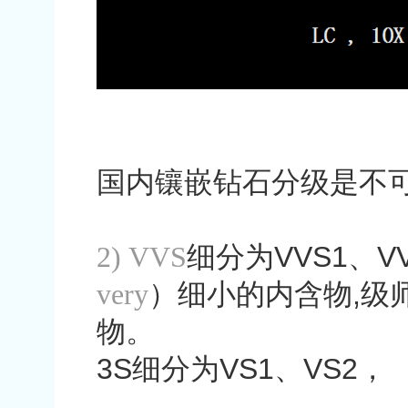
国内镶嵌钻石分级是不
2) VVS
细分为
VVS1
、
V
very
）细小的内含物
,
级
物。
3S
细分为
VS1
、
VS2
，