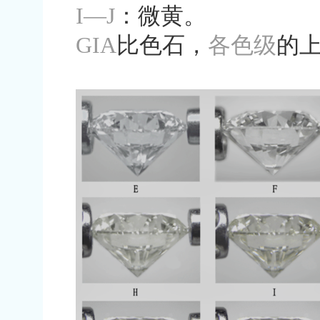
I—J
：微黄。
GIA
比色石，
各色级
的