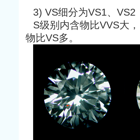
3) VS
细分为
VS1
、
VS2
S
级别内含物比
VVS
大，
物比
VS
多。