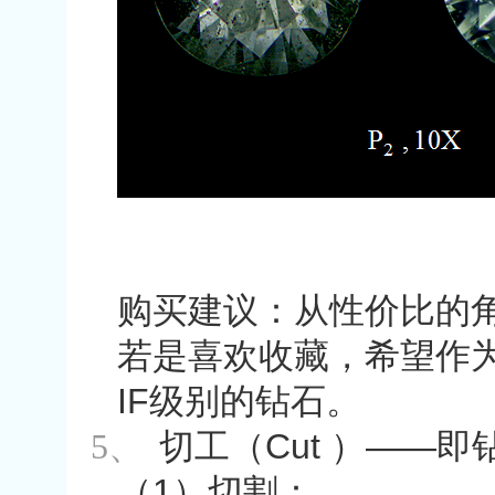
购买建议：从性价比的
若是喜欢收藏，希望作
IF
级别的钻石。
5、
切工（
Cut
）
——
即
（
1
）切割：