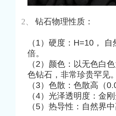
2、
钻石物理性质：
（
1
）硬度：
H=10
，
自
倍。
（
2
）颜色：以无色白色
色钻石，非常珍贵罕见
（
3
）色散：色散高（
0.
（
4
）光泽透明度：金刚
（
5
）热导性：自然界中