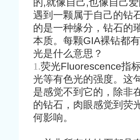
的
,
就像自己
,
也像自己爱
遇到一颗属于自己的钻
的是一种缘分，钻石的
本质。每颗
GIA
裸钻都
光是什么意思？
1.
荧光
Fluorescence
指
光等有色光的强度。这
是感觉不到它的，除非
的钻石，肉眼感觉到荧
何影响。