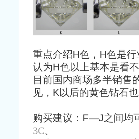
重点介绍
H
色，
H
色是行
认为
H
色以上基本是看
目前国内商场多半销售
见，
K
以后的黄色钻石也
购买建议：
F—J
之间均
3C
、