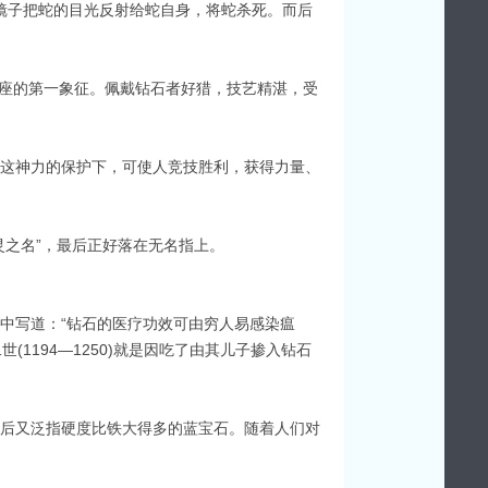
用镜子把蛇的目光反射给蛇自身，将蛇杀死。而后
牛座的第一象征。佩戴钻石者好猎，技艺精湛，受
这神力的保护下，可使人竞技胜利，获得力量、
灵之名”，最后正好落在无名指上。
中写道：“钻石的医疗功效可由穷人易感染瘟
(1194—1250)就是因吃了由其儿子掺入钻石
，之后又泛指硬度比铁大得多的蓝宝石。随着人们对