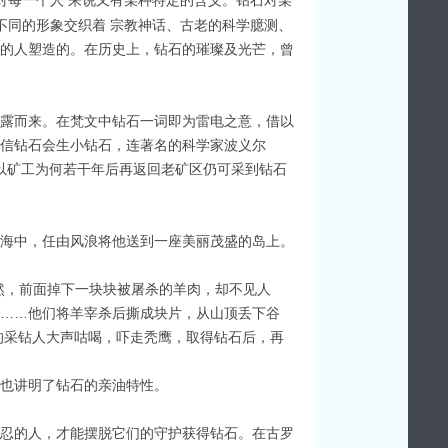
对每一个人 来说又有某种特定的含义。钻石对某
不同的形象交织着 宗教神话、古老的科学臆测、
的人塑造的。在历史上，钻石的璀璨及光芒，曾
露而来。在梵文中钻石一词即为雷电之意，借以
信钻石会生小钻石，连著名的科学家波义尔
”，并以矿工为何若干年后再返回老矿区仍可采到钻石
海中，任由风浪将他送到一座美丽茂盛的岛上。
然，前面掉下一块块被屠杀的羊肉，却不见人
……他们将羊宰杀后撕成块片，从山顶丢下谷
的采钻人大声咕喝，吓走秃鹰，取得钻石后，再
事也讲明了钻石的亲油特性。
忍的人，才能摆脱它们的守护获得钻石。在古罗