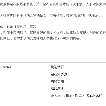
不断发展和钻石的逐渐普及，关于钻石瘟疫和巫术的传说渐淡，人们对神力
为唯有肉眼看不见内含物的钻石，才有价值，带有“瑕疵”者，代表厄运。
物体，它象征着秩序、祥和。
石，即使不加切磨也可展露良好的亮度和火彩，因此钻石被视为明亮的象
的象征，哲学家认为其意味着人类生命深不可测的奥秘。
adams
挑选钻石
钻石知多少
购钻需知
戴比尔斯
蒂芙尼（Tiffany & Co）珠宝怎么样