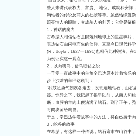
自古以来，钻石对每个人来说都是一个梦，一种
些人来讲代表权力、富贵、 地位、成就和安祥
淘钻者的传说及商人的杜撰等等。虽然错综复杂
照亮情人的眼睛，变成杀人的利刃；它曾是征
1．神话的魔力
古希腊人相信钻石是陨落到地球上的星星碎片，
表达钻石由闪电而生的信仰。直至今日现代科学
(R．Boyle，1627—1691)也相信此种
为例证实这一观点。
2．以肉喂鸟，借鸟取钻之说
一千零一夜故事中的主角辛巴达原本过着快乐的
步上沙滩的辛巴达说到：
“我鼓足勇气朝溪各走去，发现遍地钻石，山谷
迹。惊异之下，我记起了很早以前，从商人和旅
底，血腥的羊肉上便沾满了钻石。到了正午，秃
将肉块留给鹰兽。”
于是，辛巴达学着故事中的方法，将自己裹于
3．蛇谷的故事
在希腊，有这样一种传说，钻石遍市在山谷中，