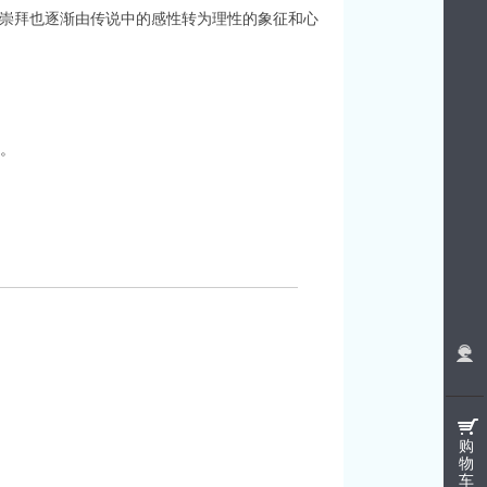
的崇拜也逐渐由传说中的感性转为理性的象征和心
征。
购
物
车