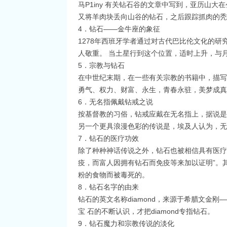
马P1iny 有关钻石谷的文章中写到，亚历山
又将羊肉块丢向山谷的钻石，之后跟踪抓肉的
4．钻石——金牛座的象征
1278年西班牙学者通过对古代巴比伦文化的
人敬重。 当土星行到这个位置，适时上升，与月
5．宗教与钻石
在中世纪末期，在一些有关宗教的书籍中，描写
勇气、权力、财富、永生，青春永驻，美梦成
6．无名指佩戴钻戒之说
按基督教的习俗，钻戒应戴在无名指上，据说是
另一个更具浪漫色彩的传说是，埃及人认为，
7．钻石的医疗功效
除了种种神话传说之外，钻石也被相信具有医疗
疫，而富人因拥有钻石而免疫等来加以证明”。其它
粉的食物而被毒死的。
8．钻石名字的由来
钻石的英文名称diamond，来源于希腊文金刚
宝 石的不断认识，才把diamond专指钻石。
9．钻石魔力和宗教传说的淡化