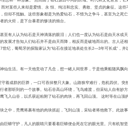
理想和一种形象。 然而由于钻石源自不同的区域、时代和文化背景，它
，而对某些人来却是爱情、永 恒、纯洁和忠实、勇敢、坚贞的象征。这些
，但却不抵触。这些形象都是为热爱钻石，不惜为之争斗，甚至为之死亡
服者的火炬，是下台暴君的惨淡的烛台。
甚至有人认为钻石是天神滴落的眼泪；人们也一度认为钻石是由天水或天
的发展才告知人们钻石并不是由天而降，相反而是破地而出的。古人还相
说法。在17世纪，葡萄牙的探险家认为“钻石在接近地表处生长2—3年可长成
神仙生活。有一天他竞动了凡念，想一睹人间世界，于是他乘船随风飘向
里守着成群的巨莽，一口可吞掉整只大象。山路狭窄难行，危机四伏。突
行者那听到的一个故事。钻石谷高山环绕，飞鸟难渡，但采钻人自有妙方
鹰飞入山谷，以爪获起粘附了钻石的肉块，再飞回山顶。 这时等在山顶
肉块之中，秃鹰将裹有他的肉块抓起，飞到山顶，采钻者将他救下。此故
由巨蟒守护，凡人的眼睛只要看着巨蟒便会死在它的眼光里。只有机智坚