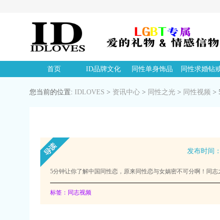
首页
ID品牌文化
同性单身饰品
同性求婚钻
您当前的位置:
IDLOVES
>
资讯中心
>
同性之光
>
同性视频
>
发布时间：20
5分钟让你了解中国同性恋，原来同性恋与女娲密不可分啊！同志之
标签：同志视频