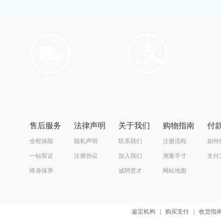
全国免费配送
线上付款
售后服务
法律声明
关于我们
购物指南
付
全程保险
隐私声明
联系我们
注册流程
如何
一钻双证
注册协议
加入我们
测量手寸
支付
终身保养
诚聘贤才
网站地图
鉴定机构
|
购买支付
|
收货指