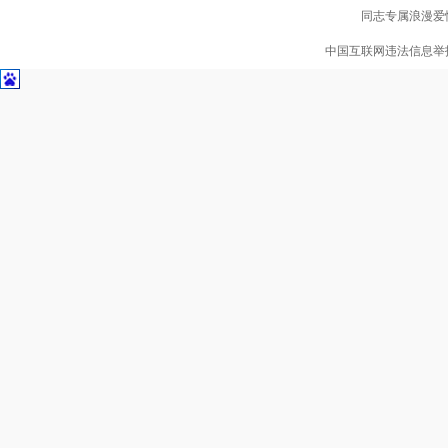
同志专属浪漫爱情
中国互联网违法信息举报