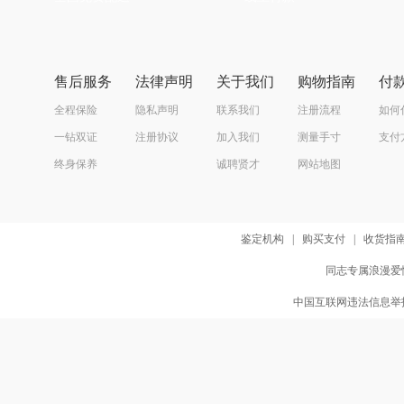
售后服务
法律声明
关于我们
购物指南
付
全程保险
隐私声明
联系我们
注册流程
如何
一钻双证
注册协议
加入我们
测量手寸
支付
终身保养
诚聘贤才
网站地图
鉴定机构
|
购买支付
|
收货指
同志专属浪漫爱情
中国互联网违法信息举报