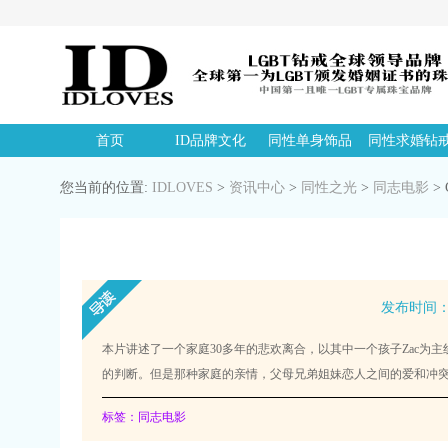
首页
ID品牌文化
同性单身饰品
同性求婚钻
您当前的位置:
IDLOVES
>
资讯中心
>
同性之光
>
同志电影
>
发布时间：20
本片讲述了一个家庭30多年的悲欢离合，以其中一个孩子Zac
的判断。但是那种家庭的亲情，父母兄弟姐妹恋人之间的爱和冲
标签：同志电影