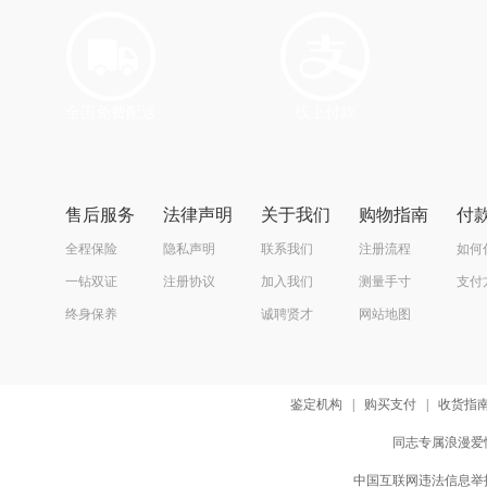
全国免费配送
线上付款
售后服务
法律声明
关于我们
购物指南
付
全程保险
隐私声明
联系我们
注册流程
如何
一钻双证
注册协议
加入我们
测量手寸
支付
终身保养
诚聘贤才
网站地图
鉴定机构
|
购买支付
|
收货指
同志专属浪漫爱情
中国互联网违法信息举报