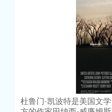
杜鲁门·凯波特是美国文
方的作家田纳西·威廉姆斯