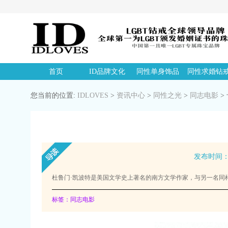
首页
ID品牌文化
同性单身饰品
同性求婚钻
您当前的位置:
IDLOVES
>
资讯中心
>
同性之光
>
同志电影
>
发布时间：20
杜鲁门·凯波特是美国文学史上著名的南方文学作家，与另一名同
标签：同志电影