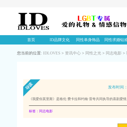
首页
ID品牌文化
同性单身饰品
同性求婚钻
您当前的位置:
IDLOVES
>
资讯中心
>
同性之光
>
同志电影
>
发布时间：20
《我爱你莫里斯》是格伦·费卡拉和约翰·雷夸共同执导的喜剧爱情片
标签：同志电影