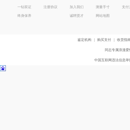
一钻双证
注册协议
加入我们
测量手寸
支付
终身保养
诚聘贤才
网站地图
鉴定机构
|
购买支付
|
收货指
同志专属浪漫爱情
中国互联网违法信息举报