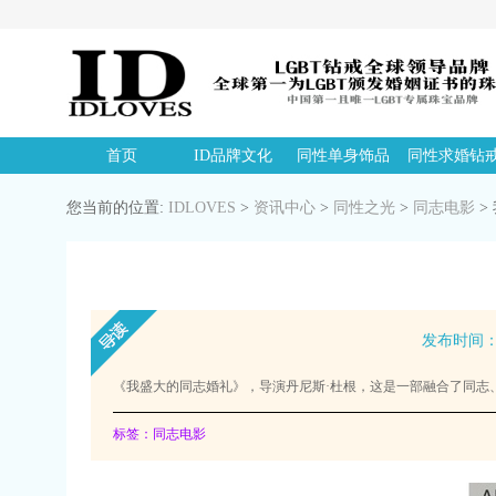
首页
ID品牌文化
同性单身饰品
同性求婚钻
您当前的位置:
IDLOVES
>
资讯中心
>
同性之光
>
同志电影
>
发布时间：20
《我盛大的同志婚礼》，导演丹尼斯·杜根，这是一部融合了同志
标签：同志电影