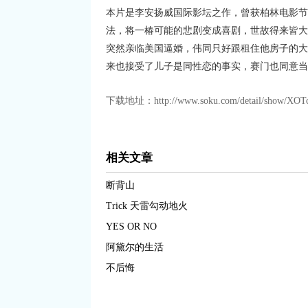
本片是李安扬威国际影坛之作，曾获柏林电影节
法，将一椿可能的悲剧变成喜剧，世故得来皆大
突然亲临美国逼婚，伟同只好跟租住他房子的大
来也接受了儿子是同性恋的事实，赛门也同意当
下载地址：http://www.soku.com/detail/show/XOTc
相关文章
断背山
Trick 天雷勾动地火
YES OR NO
阿黛尔的生活
不后悔