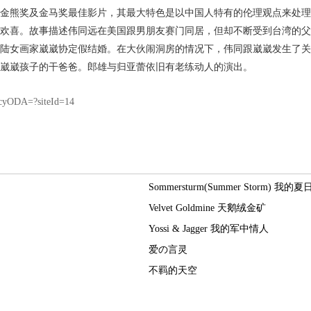
金熊奖及金马奖最佳影片，其最大特色是以中国人特有的伦理观点来处理
欢喜。故事描述伟同远在美国跟男朋友赛门同居，但却不断受到台湾的父
陆女画家崴崴协定假结婚。在大伙闹洞房的情况下，伟同跟崴崴发生了关
崴崴孩子的干爸爸。郎雄与归亚蕾依旧有老练动人的演出。
yODA=?siteId=14
Sommersturm(Summer Storm) 我的
Velvet Goldmine 天鹅绒金矿
Yossi & Jagger 我的军中情人
爱の言灵
不羁的天空