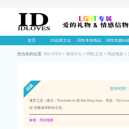
首页
ID品牌文化
同性单身饰品
同性求婚钻
您当前的位置:
IDLOVES
>
资讯中心
>
同性之光
>
同志电影
>
发布时间：20
暹罗之恋（泰文：รักแห่งสยาม 或 Rak Hang Siam，英
拉·邦雅淑等联袂主演。
标签：同志电影