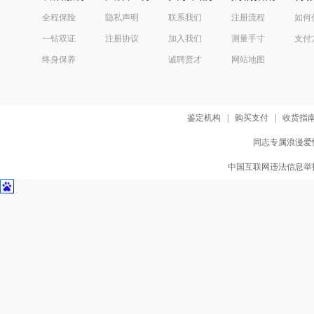
全程保险
隐私声明
联系我们
注册流程
如何
一钻双证
注册协议
加入我们
测量手寸
支付
终身保养
诚聘贤才
网站地图
鉴定机构
|
购买支付
|
收货指
同志专属浪漫爱情
中国互联网违法信息举报