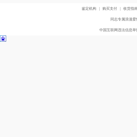
鉴定机构
|
购买支付
|
收货指
同志专属浪漫爱情
中国互联网违法信息举报