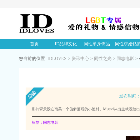
首页
ID品牌文化
同性单身饰品
同性求婚钻
您当前的位置:
IDLOVES
>
资讯中心
>
同性之光
>
同志电影
>
发布时间：20
影片背景设在南美一个偏僻落后的小渔村。Miguel从出生就
标签：同志电影