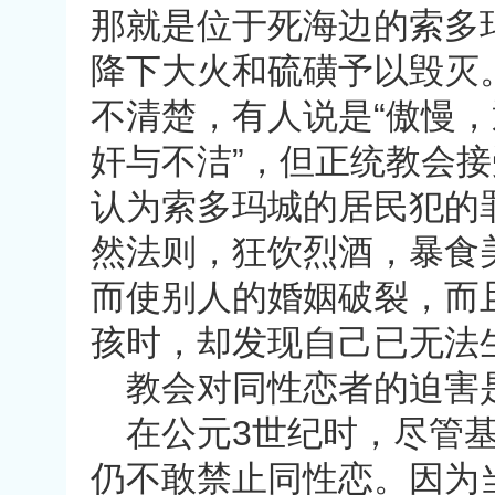
那就是位于死海边的索多
降下大火和硫磺予以毁灭
不清楚，有人说是
“
傲慢，
奸与不洁
”
，但正统教会接
认为索多玛城的居民犯的
然法则，狂饮烈酒，暴食
而使别人的婚姻破裂，而
孩时，却发现自己已无法
教会对同性恋者的迫害
在公元
3
世纪时，尽管
仍不敢禁止同性恋。因为