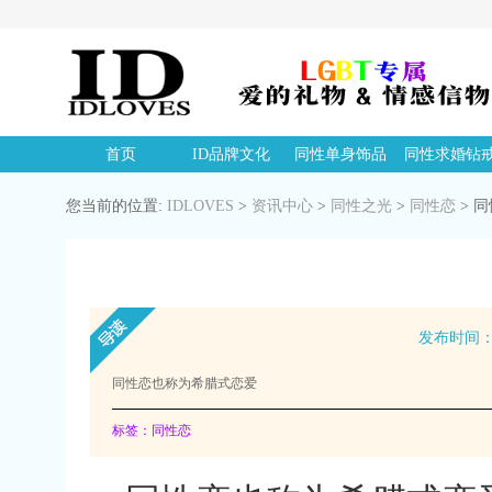
首页
ID品牌文化
同性单身饰品
同性求婚钻
您当前的位置:
IDLOVES
>
资讯中心
>
同性之光
>
同性恋
>
同
发布时间：20
同性恋也称为希腊式恋爱
标签：同性恋