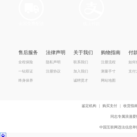
全国免费配送
线上付款
售后服务
法律声明
关于我们
购物指南
付
全程保险
隐私声明
联系我们
注册流程
如何
一钻双证
注册协议
加入我们
测量手寸
支付
终身保养
诚聘贤才
网站地图
鉴定机构
|
购买支付
|
收货指
同志专属浪漫爱情
中国互联网违法信息举报