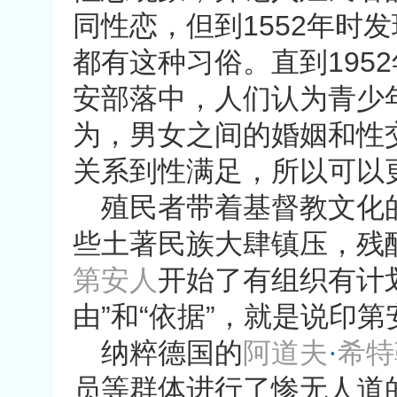
同性恋，但到
1552
年时发
都有这种习俗。直到
1952
安部落中，人们认为青少
为，男女之间的婚姻和性
关系到性满足，所以可以
殖民者带着基督教文化
些土著民族大肆镇压，残
第安人
开始了有组织有计
由
”
和
“
依据
”
，就是说印第
纳粹德国的
阿道夫
·
希特
员等群体进行了惨无人道