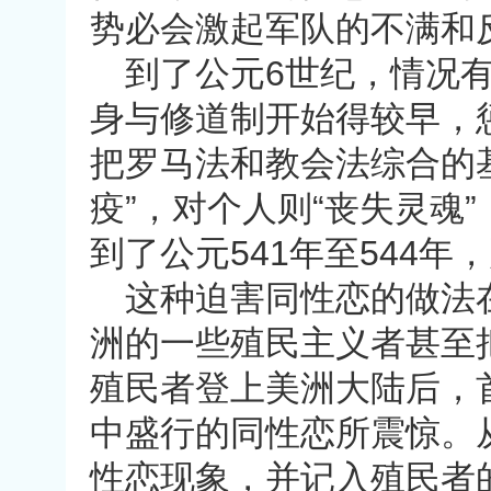
势必会激起军队的不满和
到了公元
6
世纪，情况
身与修道制开始得较早，
把罗马法和教会法综合的
疫
”
，对个人则
“
丧失灵魂
”
到了公元
541
年至
544
年，
这种迫害同性恋的做法
洲的一些殖民主义者甚至
殖民者登上美洲大陆后，
中盛行的同性恋所震惊。
性恋现象，并记入殖民者