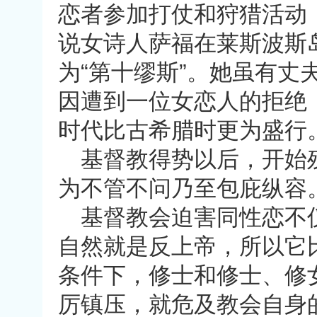
恋者参加打仗和狩猎活动
说女诗人萨福在莱斯波斯
为
“
第十缪斯
”
。她虽有丈
因遭到一位女恋人的拒绝
时代比古希腊时更为盛行
基督教得势以后，开始
为不管不问乃至包庇纵容
基督教会迫害同性恋不
自然就是反上帝，所以它
条件下，修士和修士、修
厉镇压，就危及教会自身