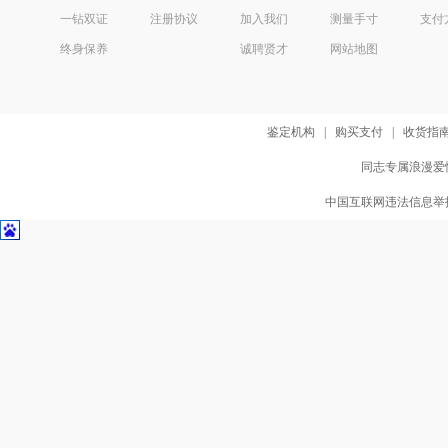
一钻双证
注册协议
加入我们
测量手寸
支付
终身保养
诚聘贤才
网站地图
鉴定机构
|
购买支付
|
收货指
同志专属浪漫爱情
中国互联网违法信息举报