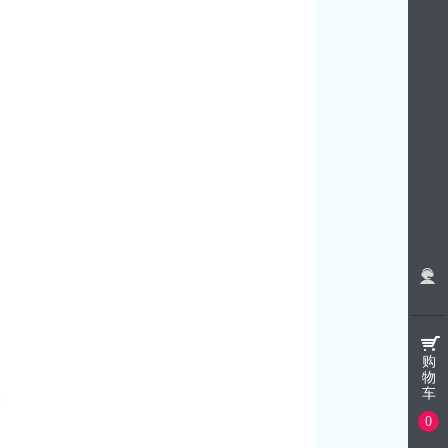
购
物
车
0