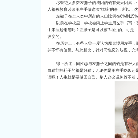
尽管绝大多数左撇子的成因的确有先天因素，
人都被教育必须用左手做这项“肮脏”的事，所以，
左撇子在全人类中所占的人口比例在8%到15
以前在学校里，学校会禁止学生用左手书写；甚至
手来握起钢笔呢？左撇子是可以被“纠正”的。可是
改变的。
在历史上，有些人曾一度认为魔鬼惯用左手，
并不怀有偏见。与此相比，针对同性恋的歧视，充
综上所述，
同性恋与左撇子之间的确是有极大
白猫能抓耗子的都是好猫；无论你是用右手吃饭还
谓呢！人生就是要做回自己。别人这么说你管不着