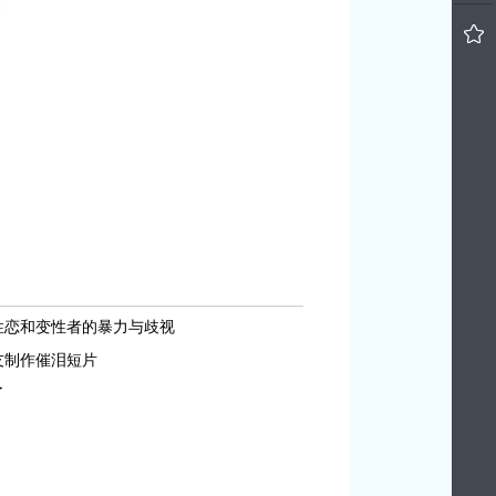
性恋和变性者的暴力与歧视
友制作催泪短片
了