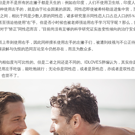
但是并不是所有的左撇子都是天生的：例如在印度，人们不使用卫生纸，印度
这种使用左手的，就是由于社会因素的原因。
同性恋即使被希特勒送进集中营，
%之间，
相比于同是少数人群的同性恋，诸多研究显示同性恋人口占总人口的5％
强迫他使用“右”手。你是否小时候也被老师强迫用右手学习写字呢？那么，
，对于“矫正”同性恋而言，“目前尚没有足够的科学研究证实改变性倾向的治疗安
而上帝则使用右手，因此同样擅长使用左手的左撇子们，被遭到歧视与不公正
满误解与仇恨的恐同言论至今仍然存在，而且为数众多。
的相似度与可比性的。
但是二者之间还是不同的。IDLOVES胖编认为，其实
是用左手吃饭，能吃饱就行；无论你是同性恋，或者是异性恋，亦或者是双性恋
，也管不了。