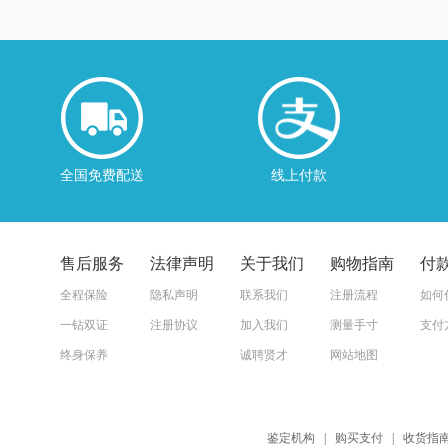
全国免费配送
线上付款
售后服务
法律声明
关于我们
购物指南
付
全程保险
隐私声明
联系我们
注册流程
如何
一钻双证
注册协议
加入我们
测量手寸
支付
终身保养
诚聘贤才
网站地图
鉴定机构
|
购买支付
|
收货指