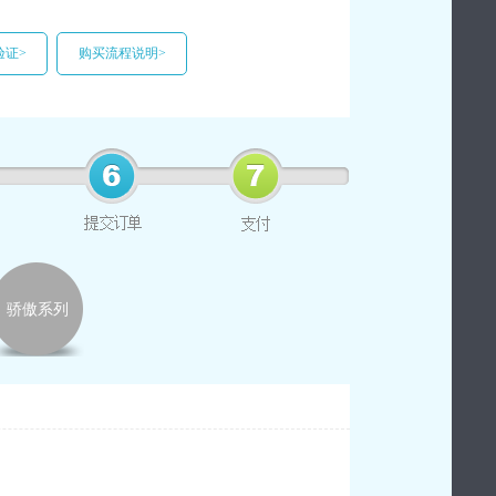
验证>
购买流程说明>
骄傲系列