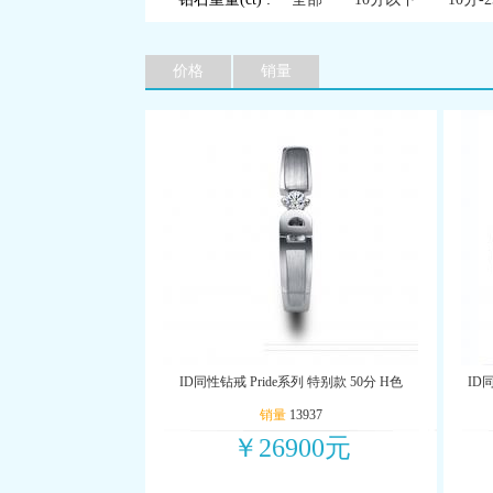
价格
销量
ID同性钻戒 Pride系列 特别款 50分 H色
ID
销量
13937
￥26900元