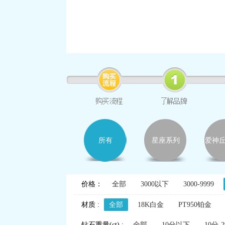
所有
星座系列
爱神
价格：
全部
3000以下
3000-9999
材质 :
全部
18K白金
PT950铂金
钻石重量(ct) :
全部
10分以下
10分-