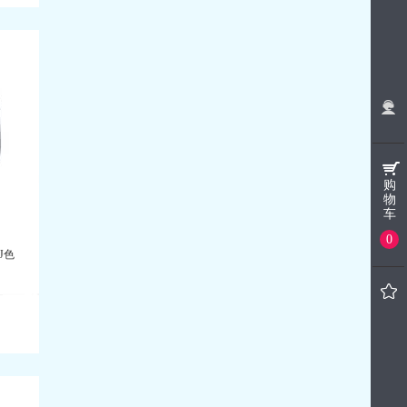
购
物
车
0
 J色