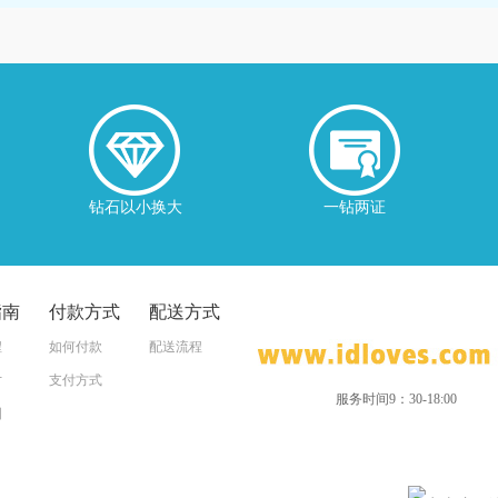
钻石以小换大
一钻两证
指南
付款方式
配送方式
程
如何付款
配送流程
寸
支付方式
服务时间9：30-18:00
图