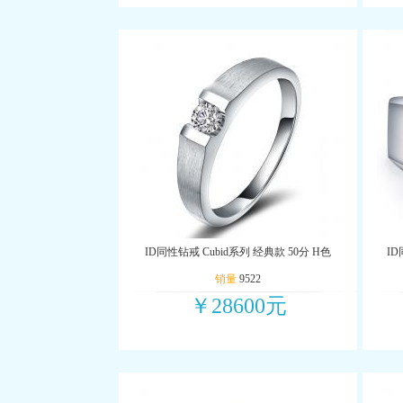
ID同性钻戒 Cubid系列 经典款 50分 H色
ID
销量
9522
￥28600元