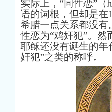
实际上，
“
同性恋
”
（
h
语的词根，但却是在
希腊一点关系都没有
性恋为
“
鸡奸犯
”
。然
耶稣还没有诞生的年
奸犯
”
之类的称呼。