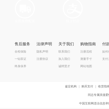
全国免费配送
线上付款
售后服务
法律声明
关于我们
购物指南
付
全程保险
隐私声明
联系我们
注册流程
如何
一钻双证
注册协议
加入我们
测量手寸
支付
终身保养
诚聘贤才
网站地图
鉴定机构
|
购买支付
|
收货指
同志专属浪漫爱情
中国互联网违法信息举报