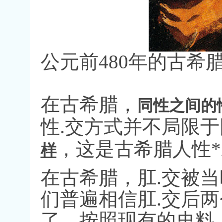
公元前
480
年的古希
在古希腊，
同性之间的
性
.
交方式并不局限于
，这是古希腊人性
*
样
在古希腊，肛
.
交被当
们普遍相信肛
.
交后两
了。按照现有的史料