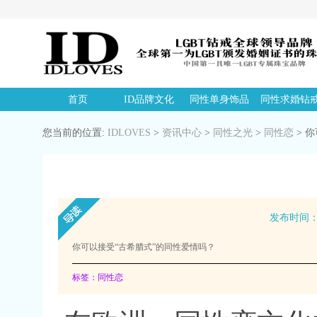
首页
ID品牌文化
同性单身饰品
同性求婚钻
您当前的位置:
IDLOVES
>
资讯中心
>
同性之光
>
同性恋
>
你
发布时间：20
你可以接受“古希腊式”的同性爱情吗？
标签：同性恋