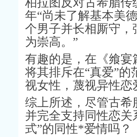
柏拉图反对古希腊传
年
“
尚未了解基本美
个男子并长相厮守，
为崇高。
”
有趣的是，在《飨宴
将其排斥在
“
真爱
”
的
视女性，蔑视异性恋
综上所述，尽管古希
并完全支持同性恋关
式
”
的同性
*
爱情吗？