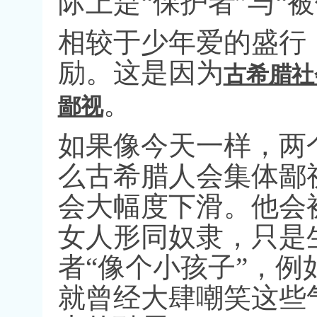
际上是
“
保护者
”
与
“
被
相较于少年爱的盛行
励。这是因为
古希腊社
。
鄙视
如果像今天一样，两
么古希腊人会集体鄙
会大幅度下滑。他会
女人形同奴隶，只是
者
“
像个小孩子
”
，例
就曾经大肆嘲笑这些