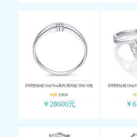
ID同性钻戒 OnlyYou系列 简约款 50分 H色
ID同性钻戒 OnlyY
销量
12954
销
￥28600元
￥6