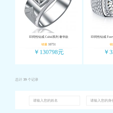
ID同性钻戒 Cubid系列 奢华款
ID同性钻戒 Fore
销量
10751
销
￥130798元
￥3
总计
39
个记录