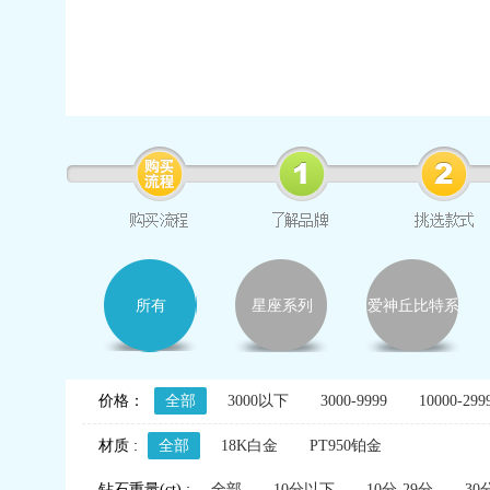
所有
星座系列
爱神丘比特系
列
价格：
全部
3000以下
3000-9999
10000-299
材质 :
全部
18K白金
PT950铂金
钻石重量(ct) :
全部
10分以下
10分-29分
30