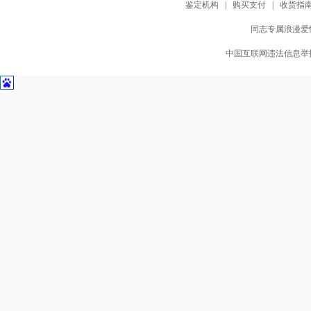
鉴定机构
|
购买支付
|
收货指
同志专属浪漫爱情
中国互联网违法信息举报