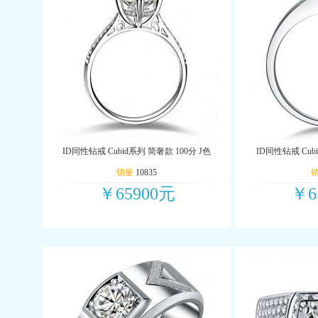
ID同性钻戒 Cubid系列 简奢款 100分 J色
ID同性钻戒 Cub
销量
10835
￥65900元
￥6