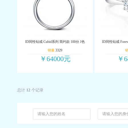
ID同性钻戒 Cubid系列 简约款 100分 J色
ID同性钻戒 Fore
销量
3329
￥64000元
￥6
总计
12
个记录