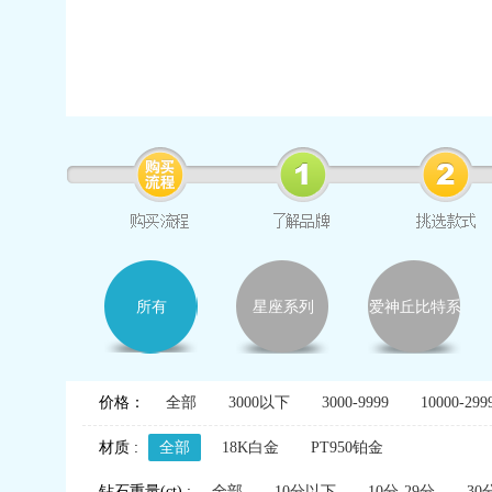
所有
星座系列
爱神丘比特系
列
价格：
全部
3000以下
3000-9999
10000-299
材质 :
全部
18K白金
PT950铂金
钻石重量(ct) :
全部
10分以下
10分-29分
30