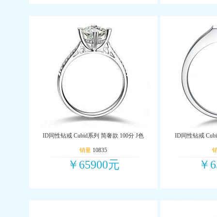
ID同性钻戒 Cubid系列 简奢款 100分 J色
ID同性钻戒 Cub
销量
10835
￥65900元
￥6