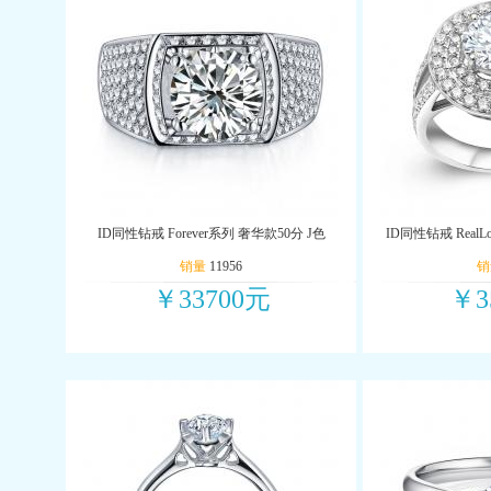
ID同性钻戒 Forever系列 奢华款50分 J色
ID同性钻戒 RealL
销量
11956
销
￥33700元
￥3