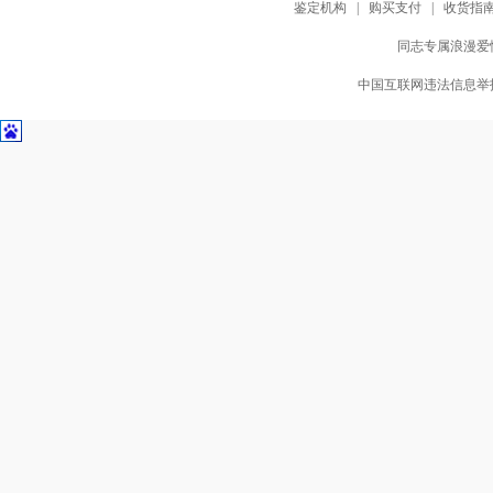
鉴定机构
|
购买支付
|
收货指
同志专属浪漫爱情
中国互联网违法信息举报