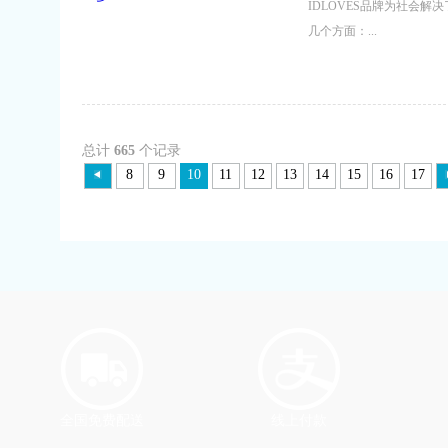
IDLOVES品牌为社会解
几个方面：...
总计
665
个记录
8
9
10
11
12
13
14
15
16
17
全国免费配送
线上付款