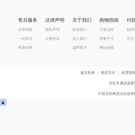
售后服务
法律声明
关于我们
购物指南
付
全程保险
隐私声明
联系我们
注册流程
如何
一钻双证
注册协议
加入我们
测量手寸
支付
终身保养
诚聘贤才
网站地图
鉴定机构
|
购买支付
|
收货指
同志专属浪漫爱情
中国互联网违法信息举报