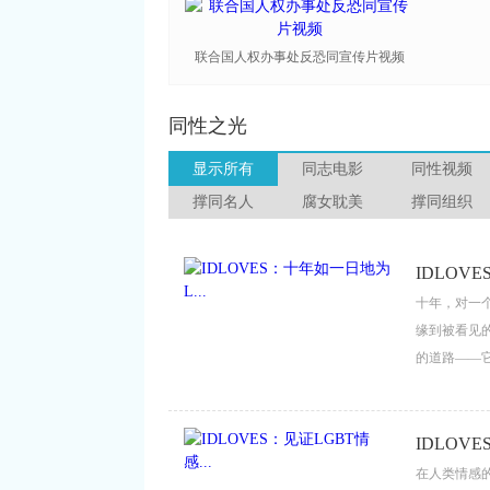
联合国人权办事处反恐同宣传片视频
同性之光
显示所有
同志电影
同性视频
撑同名人
腐女耽美
撑同组织
IDLOV
十年，对一
缘到被看见的
的道路——它
动，成为群
或被遗忘的
里。...
IDLOVE
在人类情感