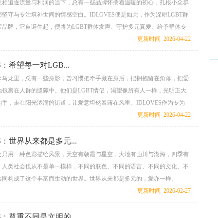
竞相追逐流量与利润的当下，总有一些品牌怀揣着温暖的初心，扎根小众群
坚守与专注填补世间的情感空白。IDLOVES便是如此，作为深耕LGBT群
宝品牌，它自诞生起，便将为LGBT群体发声、守护多元真爱、给予群体专
属感作为刻入血脉的品牌初心，从未因世俗偏见而动摇，从未因市场困境而
更新时间 2026-04-22
心为舵，在守护少数群体真爱的道路上笃定前行。这份初心，不是一时兴起
，而是对LGBT群体情感诉求的深度共情，是对平等与包容的执着追求，更
S：希望每一对LGB...
命的根本...
水马龙里，总有一些身影，曾习惯把牵手藏在身后，把拥抱留在角落，把爱
地包裹在人群的缝隙中。他们是LGBT情侣，渴望像所有人一样，光明正大
手，走在阳光洒满的街道，让爱意坦然暴露在风里。IDLOVES作为专为
而生的珠宝品牌，始终怀揣着一个最朴素也最坚定的愿望：希望每一对LGBT
更新时间 2026-04-22
不再躲闪、不再犹豫，自由自在地走在大街上，让爱与自由成为日常，让勇
底色。这个愿望，不是遥不可及的空想，而是IDLOVES以产品为笔、以初
ES：世界从来都是多元...
步为群体奔赴的美好愿...
会只用一种色彩描绘风景，天空有朝霞与星空，大地有山川与湖海，四季有
。人类社会也从不是单一模样，不同的肤色、不同的语言、不同的文化、不
共同构成了这个丰富而生动的世界。世界从来都是多元的，爱亦一样。
S以坚定的信念告诉我们：爱没有统一标准，没有唯一形式，多元的爱，本就是
更新时间 2026-02-27
最本真的样子。 ...
ES：尊重不同是文明的...