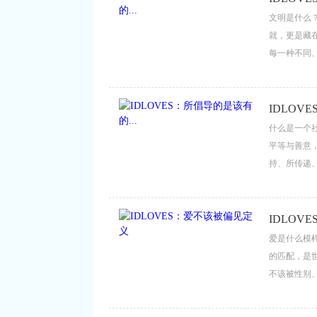
文明是什么
就，更是藏
每一种不同
的温度。ID
的真理：尊重
IDLOV
什么是一个
平等与善意，
持、所传递
定，让每一
有的样子。 ..
IDLOV
爱是什么模
的匹配，是世
不该被性别
判，只关乎
的模样。 ...