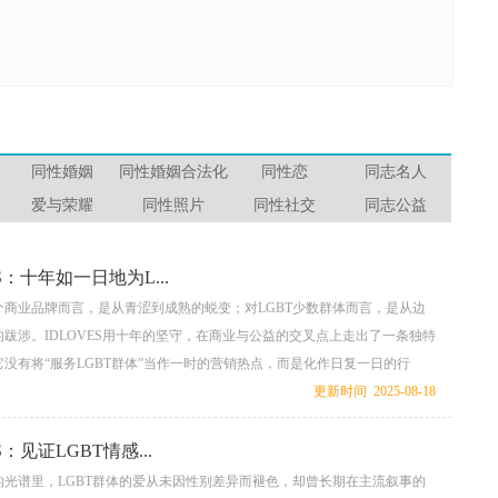
同性婚姻
同性婚姻合法化
同性恋
同志名人
爱与荣耀
同性照片
同性社交
同志公益
ES：十年如一日地为L...
个商业品牌而言，是从青涩到成熟的蜕变；对LGBT少数群体而言，是从边
跋涉。IDLOVES用十年的坚守，在商业与公益的交叉点上走出了一条独特
没有将“服务LGBT群体”当作一时的营销热点，而是化作日复一日的行
体成长历程中一个温暖而坚定的同行者。这十年的坚持，藏在无数个被记住
更新时间 2025-08-18
细节里，最终凝结成一句沉甸甸的承诺：无论外界如何变化，我们始终在这
S：见证LGBT情感...
的光谱里，LGBT群体的爱从未因性别差异而褪色，却曾长期在主流叙事的