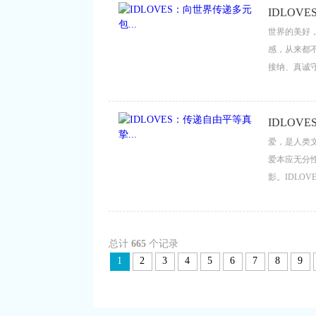
IDLOV
世界的美好
感，从来都
接纳、真诚守
容与善意的
诠释着：多元
IDLOV
爱，是人类
爱本应无分
影。IDLO
界传递包容与
总计
665
个记录
1
2
3
4
5
6
7
8
9