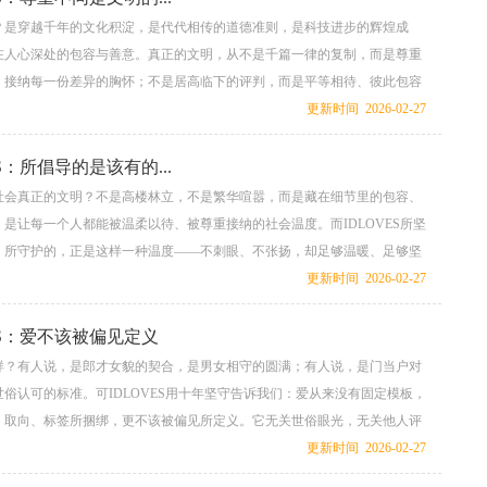
？是穿越千年的文化积淀，是代代相传的道德准则，是科技进步的辉煌成
在人心深处的包容与善意。真正的文明，从不是千篇一律的复制，而是尊重
、接纳每一份差异的胸怀；不是居高临下的评判，而是平等相待、彼此包容
LOVES，以珠宝为载体，以信念为内核，用十年坚守诠释着一个朴素而深刻
更新时间 2026-02-27
不同，才是文明最厚重、最动人的底色，更是一个社会最该有的模样。...
ES：所倡导的是该有的...
社会真正的文明？不是高楼林立，不是繁华喧嚣，而是藏在细节里的包容、
是让每一个人都能被温柔以待、被尊重接纳的社会温度。而IDLOVES所坚
、所守护的，正是这样一种温度——不刺眼、不张扬，却足够温暖、足够坚
种爱都有立足之地，让每一个灵魂都能安心做自己。这，才是一个社会本该
更新时间 2026-02-27
.
ES：爱不该被偏见定义
样？有人说，是郎才女貌的契合，是男女相守的圆满；有人说，是门当户对
俗认可的标准。可IDLOVES用十年坚守告诉我们：爱从来没有固定模板，
、取向、标签所捆绑，更不该被偏见所定义。它无关世俗眼光，无关他人评
两颗灵魂的相互吸引，关乎一份真心的彼此托付，这便是爱最本真、最纯粹
更新时间 2026-02-27