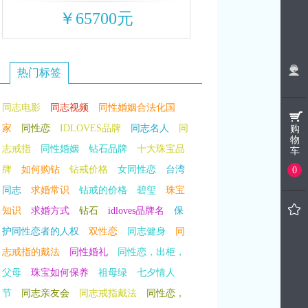
￥65700元
热门标签
同志电影
同志视频
同性婚姻合法化国
家
同性恋
IDLOVES品牌
同志名人
同
购
物
志戒指
同性婚姻
钻石品牌
十大珠宝品
车
牌
如何购钻
钻戒价格
女同性恋
台湾
0
同志
求婚常识
钻戒的价格
碧玺
珠宝
知识
求婚方式
钻石
idloves品牌名
保
护同性恋者的人权
双性恋
同志健身
同
志戒指的戴法
同性婚礼
同性恋，出柜，
父母
珠宝如何保养
祖母绿
七夕情人
节
同志亲友会
同志戒指戴法
同性恋，