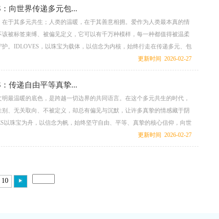
ES：向世界传递多元包...
，在于其多元共生；人类的温暖，在于其善意相拥。爱作为人类最本真的情
不该被标签束缚、被偏见定义，它可以有千万种模样，每一种都值得被温柔
护。IDLOVES，以珠宝为载体，以信念为内核，始终行走在传递多元、包
道路上，打破隔阂、消融偏见，将温暖与力量传递给每一个人，用实际行动
更新时间 2026-02-27
即美好，包容即力量，善意即希望。...
ES：传递自由平等真挚...
文明最温暖的底色，是跨越一切边界的共同语言。在这个多元共生的时代，
性别、无关取向、不被定义，却总有偏见与沉默，让许多真挚的情感藏于阴
VES以珠宝为舟，以信念为帆，始终坚守自由、平等、真挚的核心信仰，向世
善意的正能量，让每一份真诚的爱都能被看见、被尊重、被珍视。...
更新时间 2026-02-27
10