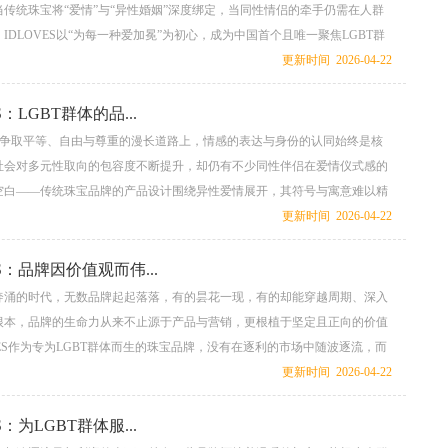
传统珠宝将“爱情”与“异性婚姻”深度绑定，当同性情侣的牵手仍需在人群
IDLOVES以“为每一种爱加冕”为初心，成为中国首个且唯一聚焦LGBT群
牌，用一枚枚承载匠心与温度的信物，见证着少数群体的深情告白，让“爱
更新时间 2026-04-22
信念有了可触摸的模样 。...
S：LGBT群体的品...
群体争取平等、自由与尊重的漫长道路上，情感的表达与身份的认同始终是核
社会对多元性取向的包容度不断提升，却仍有不少同性伴侣在爱情仪式感的
空白——传统珠宝品牌的产品设计围绕异性爱情展开，其符号与寓意难以精
间的真挚与坚定。而IDLOVES的出现，不仅填补了这一市场缺口，更
更新时间 2026-04-22
爱加冕”为核心，成为LGBT群体专属的品牌信仰，用产品、理念与行动，
正名，为群体身份赋能，让“爱不分性别”的信念从抽象追求变为可触摸、可
ES：品牌因价值观而伟...
。 ...
奔涌的时代，无数品牌起起落落，有的昙花一现，有的却能穿越周期、深入
根本，品牌的生命力从来不止源于产品与营销，更根植于坚定且正向的价值
VES作为专为LGBT群体而生的珠宝品牌，没有在逐利的市场中随波逐流，而
、自由、真爱、真我”为核心价值观，坚守初心、践行使命，让品牌跳出了单
更新时间 2026-04-22
性，成为传递爱与平等的精神符号，也正因这份刻入骨髓的价值观，成就了
...
S：为LGBT群体服...