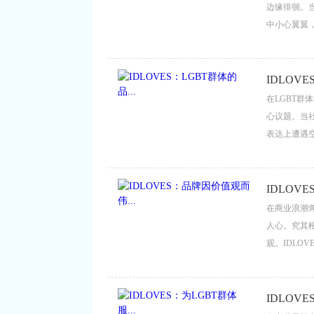
边缘徘徊。当
中小心翼翼，
体的珠宝品
不分性别”的
IDLOVE
在LGBT
心议题。当
表达上遭遇
准传递同性之
以“为每一种
为同性爱情
IDLOV
传承的精神符号
在商业浪潮
人心。究其
观。IDLO
是以“平等
纯的商业属
其独有的伟大。
IDLOVE