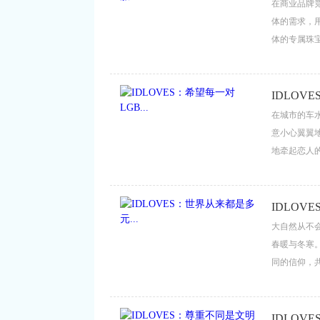
在商业品牌
体的需求，用
体的专属珠
属的情感归
妥协，以初
的营销噱头
IDLOVE
是品牌安身立
在城市的车
意小心翼翼
地牵起恋人的
LGBT群体
情侣，都能
敢与坦然成为
IDLOV
心为墨，一步
大自然从不
春暖与冬寒
同的信仰，
IDLOVE
世界最自然、
IDLOV