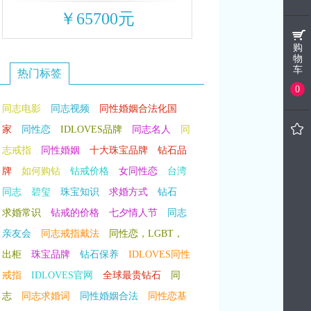
￥65700元
购
物
车
热门标签
0
同志电影
同志视频
同性婚姻合法化国
家
同性恋
IDLOVES品牌
同志名人
同
志戒指
同性婚姻
十大珠宝品牌
钻石品
牌
如何购钻
钻戒价格
女同性恋
台湾
同志
碧玺
珠宝知识
求婚方式
钻石
求婚常识
钻戒的价格
七夕情人节
同志
亲友会
同志戒指戴法
同性恋，LGBT，
出柜
珠宝品牌
钻石保养
IDLOVES同性
戒指
IDLOVES官网
全球最贵钻石
同
志
同志求婚词
同性婚姻合法
同性恋基