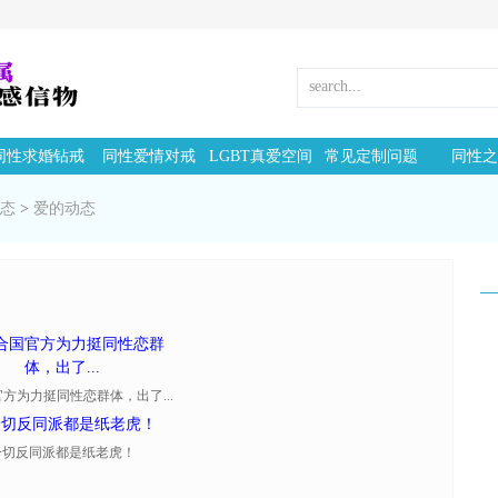
同性求婚钻戒
同性爱情对戒
LGBT真爱空间
常见定制问题
同性之
动态
>
爱的动态
方为力挺同性恋群体，出了...
一切反同派都是纸老虎！