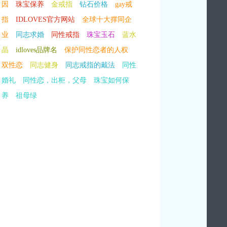
因
珠宝保养
金戒指
钻石价格
gay戒
指
IDLOVES官方网站
全球十大撑同企
业
同志求婚
同性戒指
珠宝玉石
蓝水
晶
idloves品牌名
保护同性恋者的人权
双性恋
同志健身
同志戒指的戴法
同性
婚礼
同性恋，出柜，父母
珠宝如何保
养
祖母绿